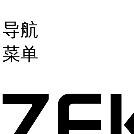
导航
菜单