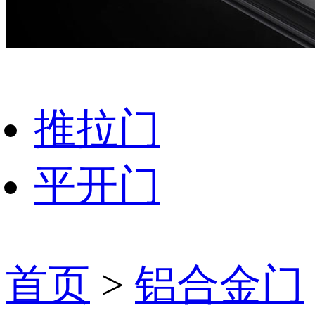
推拉门
平开门
首页
>
铝合金门