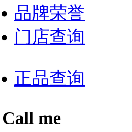
品牌荣誉
门店查询
正品查询
Call me