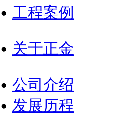
工程案例
关于正金
公司介绍
发展历程