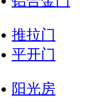
铝合金门
推拉门
平开门
阳光房