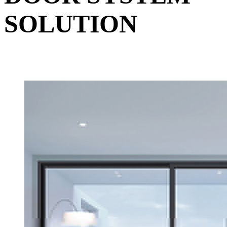
SOLUTION