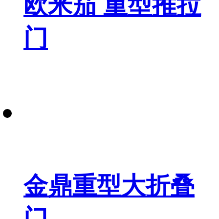
欧米茄 重型推拉
门
金鼎重型大折叠
门