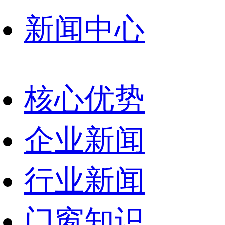
新闻中心
核心优势
企业新闻
行业新闻
门窗知识