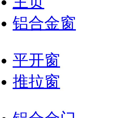
主页
铝合金窗
平开窗
推拉窗