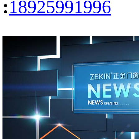
:
18925991996