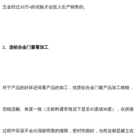
五金经过
万
的试验才会投入生产销售的。
10
+
2
、选铝合金门窗看加工
对于产品的好坏还得看产品的加工，优质铝合金门窗产品
加工精细，
切线流畅、角度一致（主框料通常情况下是呈
45
度或
度），在拼接
90
过程中应该不会出现较明显的缝隙，密封性能好，
当然这都是建立在