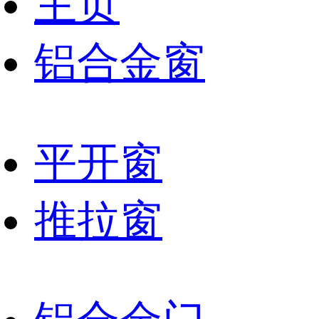
主页
铝合金窗
平开窗
推拉窗