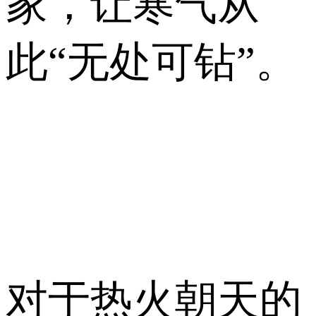
终恒定舒适，实
现冬暖夏凉理想
家，让寒气从
此“无处可钻”。