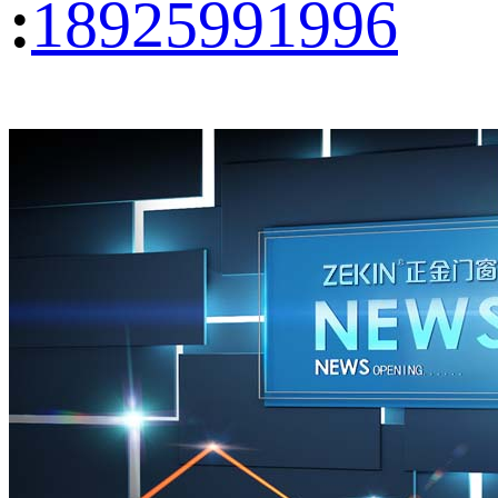
:
18925991996