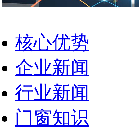
核心优势
企业新闻
行业新闻
门窗知识