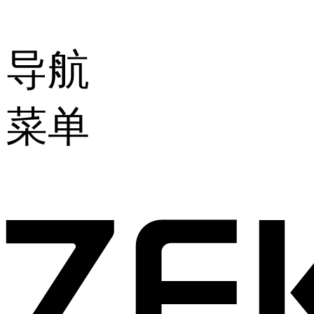
导航
菜单