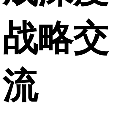
战略交
流