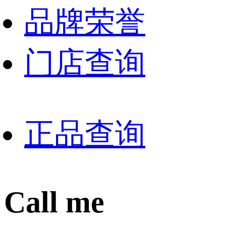
品牌荣誉
门店查询
正品查询
Call me