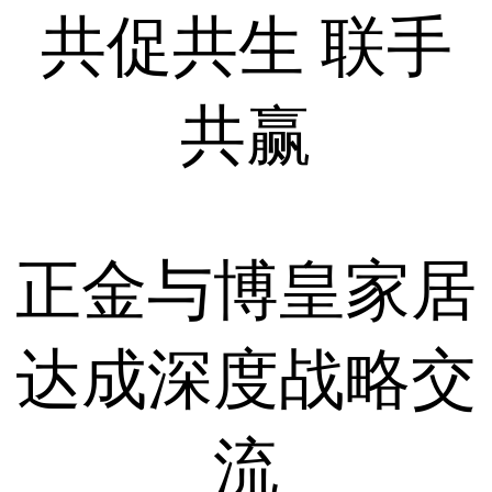
共促共生 联手
共赢
正金与博皇家居
达成深度战略交
流