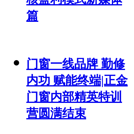
篇
门窗一线品牌 勤修
内功 赋能终端|正金
门窗内部精英特训
营圆满结束