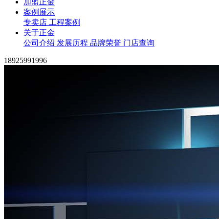
加盟正金
案例展示
专卖店
工程案例
关于正金
公司介绍
发展历程
品牌荣誉
门店查询
18925991996