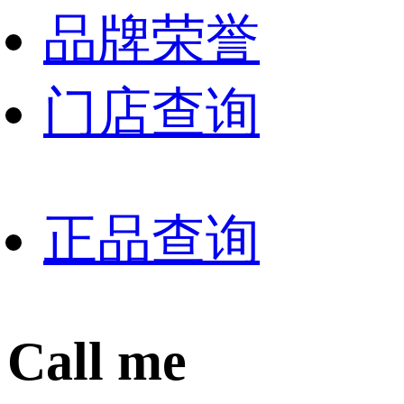
品牌荣誉
门店查询
正品查询
Call me