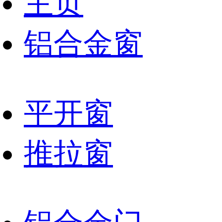
主页
铝合金窗
平开窗
推拉窗