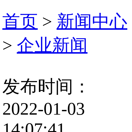
首页
>
新闻中心
>
企业新闻
发布时间：
2022-01-03
14:07:41