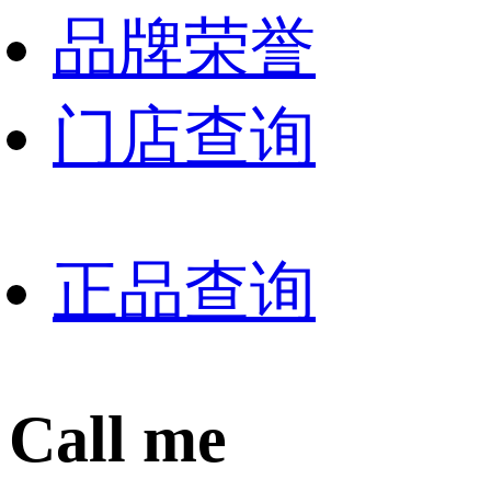
品牌荣誉
门店查询
正品查询
Call me