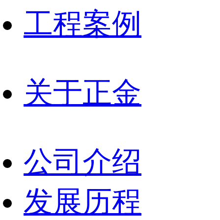
工程案例
关于正金
公司介绍
发展历程