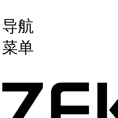
导航
菜单