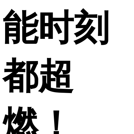
能时刻
都超
燃！