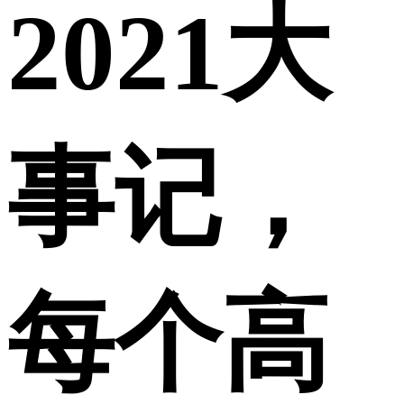
2021大
事记，
每个高