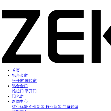
首页
铝合金窗
平开窗
推拉窗
铝合金门
推拉门
平开门
阳光房
新闻中心
核心优势
企业新闻
行业新闻
门窗知识