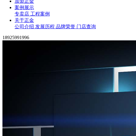
加盟正金
案例展示
专卖店
工程案例
关于正金
公司介绍
发展历程
品牌荣誉
门店查询
18925991996