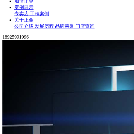
加盟正金
案例展示
专卖店
工程案例
关于正金
公司介绍
发展历程
品牌荣誉
门店查询
18925991996