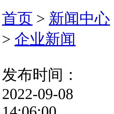
首页
>
新闻中心
>
企业新闻
发布时间：
2022-09-08
14:06:00