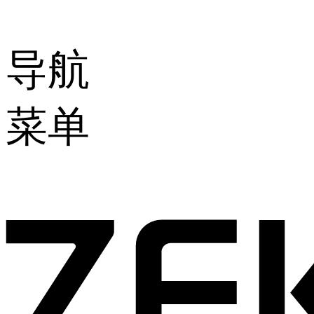
导航
菜单