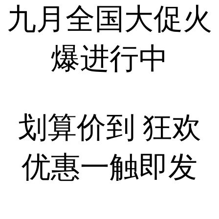
九月全国大促火
爆进行中
划算价到 狂欢
优惠一触即发