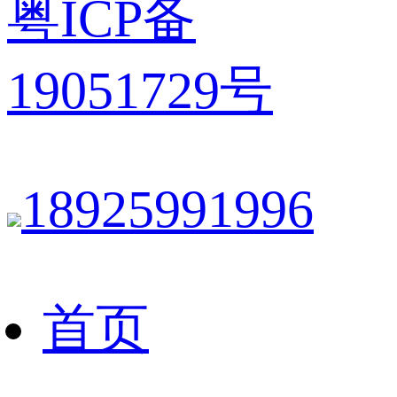
粤ICP备
19051729号
18925991996
首页