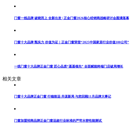
门窗一线品牌 破晓而上 全新出发 | 正金门窗2026核心经销商战略研讨会圆满落幕
门窗十大品牌 甄实力 价值为证｜正金门窗荣登“2025中国家居行业价值100公司”
一线门窗十大品牌正金门窗 匠心品质“遥遥领先” 全面赋能终端门店破局增长
相关文章
门窗十大品牌正金门窗 行稳致远 共谋新局 与您回顾11月品牌大事记
门窗加盟招商品牌正金门窗远超行业标准的严苛水密性能测试