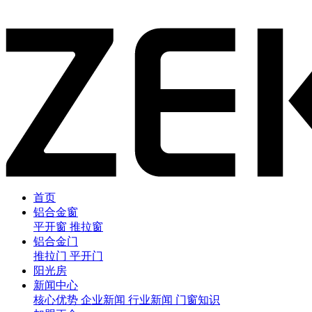
首页
铝合金窗
平开窗
推拉窗
铝合金门
推拉门
平开门
阳光房
新闻中心
核心优势
企业新闻
行业新闻
门窗知识