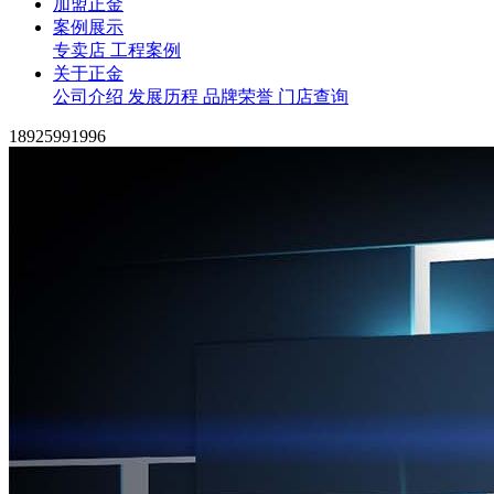
加盟正金
案例展示
专卖店
工程案例
关于正金
公司介绍
发展历程
品牌荣誉
门店查询
18925991996