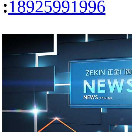
:
18925991996