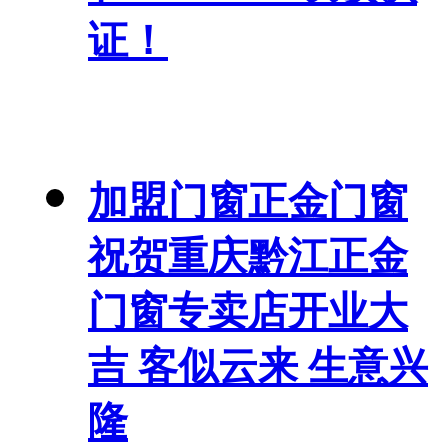
证！
加盟门窗正金门窗
祝贺重庆黔江正金
门窗专卖店开业大
吉 客似云来 生意兴
隆