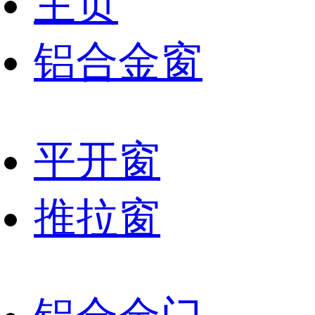
主页
铝合金窗
平开窗
推拉窗