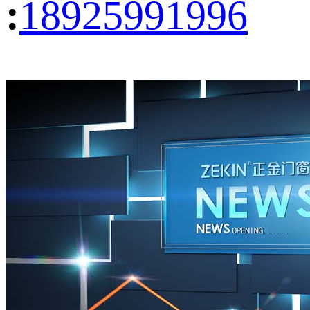
:
18925991996