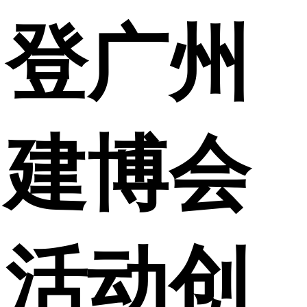
登广州
建博会
活动创