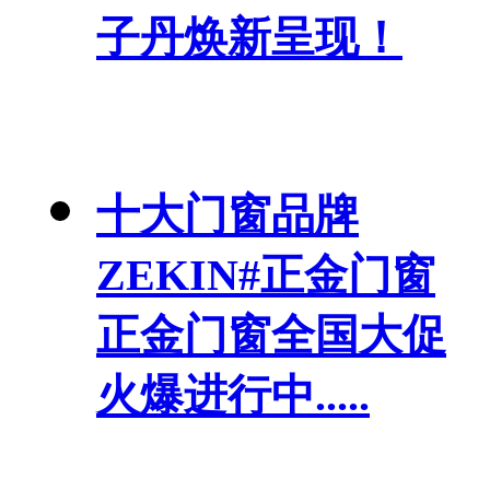
子丹焕新呈现！
十大门窗品牌
ZEKIN#正金门窗
正金门窗全国大促
火爆进行中.....