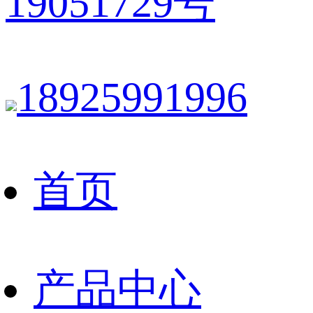
19051729号
18925991996
首页
产品中心