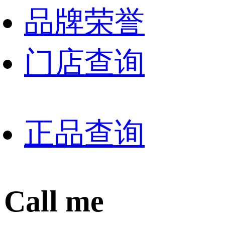
品牌荣誉
门店查询
正品查询
Call me