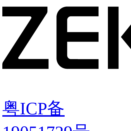
粤ICP备