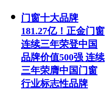
门窗十大品牌
181.27亿！正金门窗
连续三年荣登中国
品牌价值500强 连续
三年荣膺中国门窗
行业标志性品牌