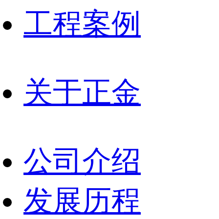
工程案例
关于正金
公司介绍
发展历程