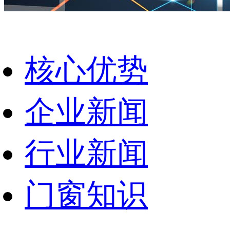
核心优势
企业新闻
行业新闻
门窗知识