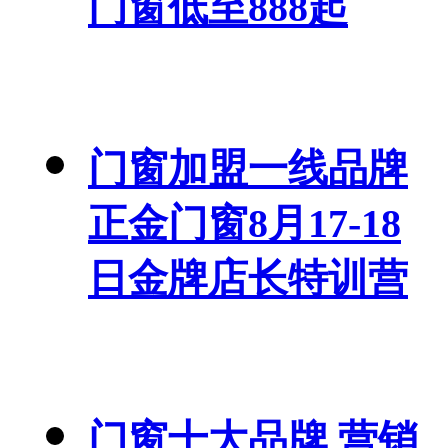
门窗低至888起
门窗加盟一线品牌
正金门窗8月17-18
日金牌店长特训营
门窗十大品牌 营销