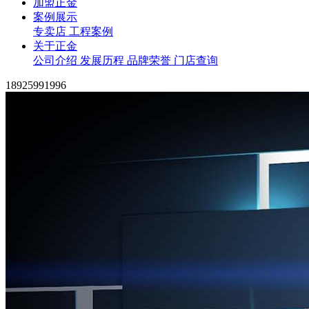
加盟正金
案例展示
专卖店
工程案例
关于正金
公司介绍
发展历程
品牌荣誉
门店查询
18925991996