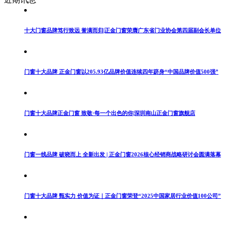
十大门窗品牌笃行致远 誉满而归|正金门窗荣膺广东省门业协会第四届副会长单位
门窗十大品牌 正金门窗以205.93亿品牌价值连续四年跻身“中国品牌价值500强”
门窗十大品牌正金门窗 致敬·每一个出色的你|深圳南山正金门窗旗舰店
门窗一线品牌 破晓而上 全新出发 | 正金门窗2026核心经销商战略研讨会圆满落幕
门窗十大品牌 甄实力 价值为证｜正金门窗荣登“2025中国家居行业价值100公司”